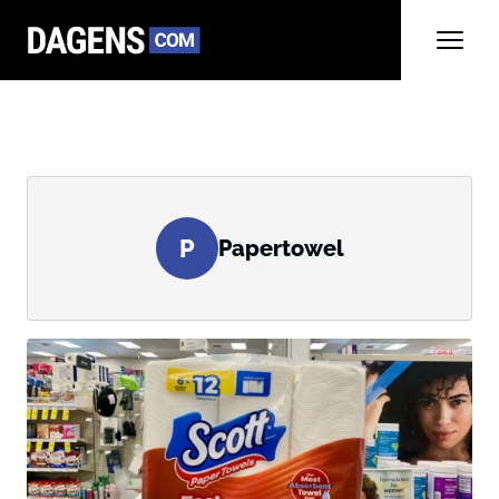
P
Papertowel