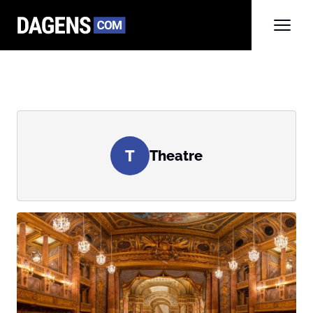
T
Theatre