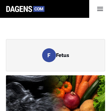
F
Fetus